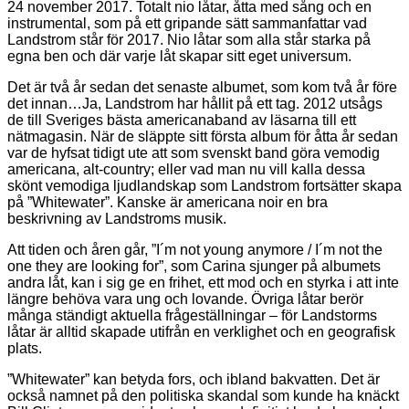
24 november 2017. Totalt nio låtar, åtta med sång och en
instrumental, som på ett gripande sätt sammanfattar vad
Landstrom står för 2017. Nio låtar som alla står starka på
egna ben och där varje låt skapar sitt eget universum.
Det är två år sedan det senaste albumet, som kom två år före
det innan…Ja, Landstrom har hållit på ett tag. 2012 utsågs
de till Sveriges bästa americanaband av läsarna till ett
nätmagasin. När de släppte sitt första album för åtta år sedan
var de hyfsat tidigt ute att som svenskt band göra vemodig
americana, alt-country; eller vad man nu vill kalla dessa
skönt vemodiga ljudlandskap som Landstrom fortsätter skapa
på ”Whitewater”. Kanske är americana noir en bra
beskrivning av Landstroms musik.
Att tiden och åren går, ”I´m not young anymore / I´m not the
one they are looking for”, som Carina sjunger på albumets
andra låt, kan i sig ge en frihet, ett mod och en styrka i att inte
längre behöva vara ung och lovande. Övriga låtar berör
många ständigt aktuella frågeställningar – för Landstorms
låtar är alltid skapade utifrån en verklighet och en geografisk
plats.
”Whitewater” kan betyda fors, och ibland bakvatten. Det är
också namnet på den politiska skandal som kunde ha knäckt