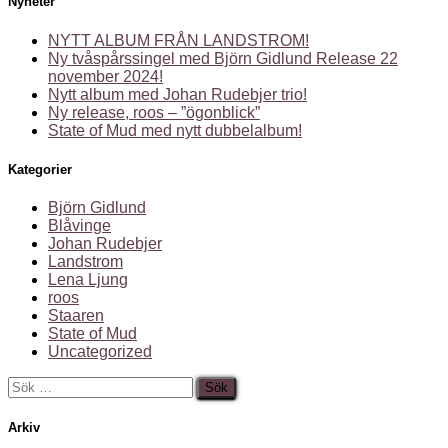
Nyheter
NYTT ALBUM FRÅN LANDSTROM!
Ny tvåspårssingel med Björn Gidlund Release 22
november 2024!
Nytt album med Johan Rudebjer trio!
Ny release, roos – ”ögonblick”
State of Mud med nytt dubbelalbum!
Kategorier
Björn Gidlund
Blåvinge
Johan Rudebjer
Landstrom
Lena Ljung
roos
Staaren
State of Mud
Uncategorized
Sök
efter:
Arkiv