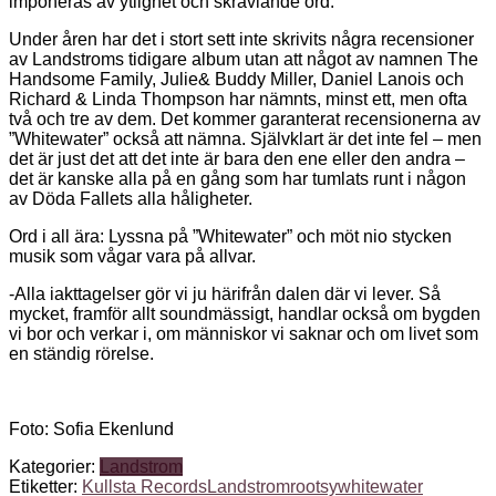
imponeras av ytlighet och skrävlande ord.
Under åren har det i stort sett inte skrivits några recensioner
av Landstroms tidigare album utan att något av namnen The
Handsome Family, Julie& Buddy Miller, Daniel Lanois och
Richard & Linda Thompson har nämnts, minst ett, men ofta
två och tre av dem. Det kommer garanterat recensionerna av
”Whitewater” också att nämna. Självklart är det inte fel – men
det är just det att det inte är bara den ene eller den andra –
det är kanske alla på en gång som har tumlats runt i någon
av Döda Fallets alla håligheter.
Ord i all ära: Lyssna på ”Whitewater” och möt nio stycken
musik som vågar vara på allvar.
-Alla iakttagelser gör vi ju härifrån dalen där vi lever. Så
mycket, framför allt soundmässigt, handlar också om bygden
vi bor och verkar i, om människor vi saknar och om livet som
en ständig rörelse.
Foto: Sofia Ekenlund
Kategorier:
Landstrom
Etiketter:
Kullsta Records
Landstrom
rootsy
whitewater