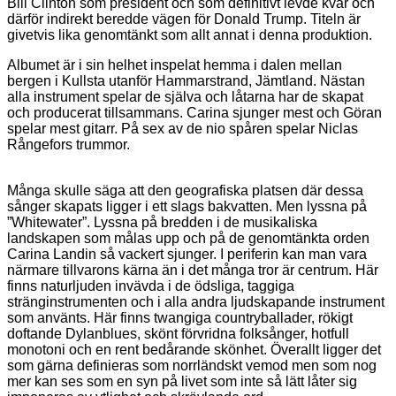
Bill Clinton som president och som definitivt levde kvar och
därför indirekt beredde vägen för Donald Trump. Titeln är
givetvis lika genomtänkt som allt annat i denna produktion.
Albumet är i sin helhet inspelat hemma i dalen mellan
bergen i Kullsta utanför Hammarstrand, Jämtland. Nästan
alla instrument spelar de själva och låtarna har de skapat
och producerat tillsammans. Carina sjunger mest och Göran
spelar mest gitarr. På sex av de nio spåren spelar Niclas
Rångefors trummor.
Många skulle säga att den geografiska platsen där dessa
sånger skapats ligger i ett slags bakvatten. Men lyssna på
”Whitewater”. Lyssna på bredden i de musikaliska
landskapen som målas upp och på de genomtänkta orden
Carina Landin så vackert sjunger. I periferin kan man vara
närmare tillvarons kärna än i det många tror är centrum. Här
finns naturljuden invävda i de ödsliga, taggiga
stränginstrumenten och i alla andra ljudskapande instrument
som använts. Här finns twangiga countryballader, rökigt
doftande Dylanblues, skönt förvridna folksånger, hotfull
monotoni och en rent bedårande skönhet. Överallt ligger det
som gärna definieras som norrländskt vemod men som nog
mer kan ses som en syn på livet som inte så lätt låter sig