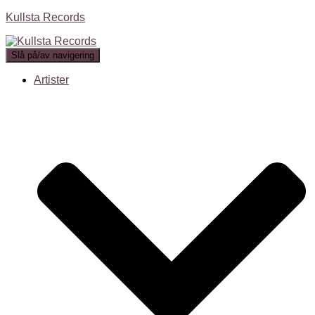
Kullsta Records
Slå på/av navigering
Artister