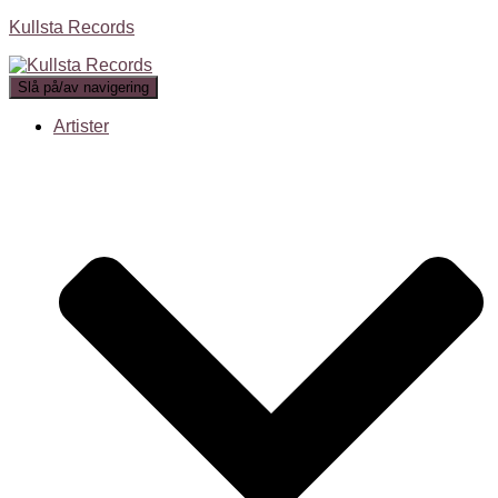
Kullsta Records
Slå på/av navigering
Artister