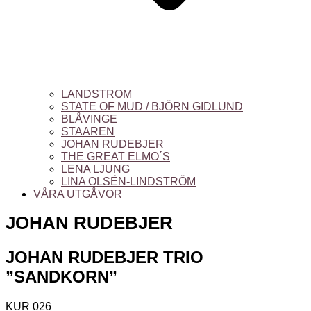
LANDSTROM
STATE OF MUD / BJÖRN GIDLUND
BLÅVINGE
STAAREN
JOHAN RUDEBJER
THE GREAT ELMO´S
LENA LJUNG
LINA OLSÉN-LINDSTRÖM
VÅRA UTGÅVOR
JOHAN RUDEBJER
JOHAN RUDEBJER TRIO
”SANDKORN”
KUR 026