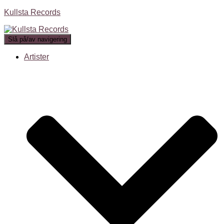
Kullsta Records
Slå på/av navigering
Artister