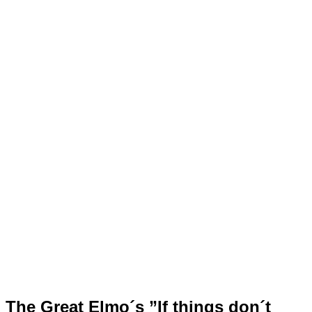
The Great Elmo´s ”If things don´t