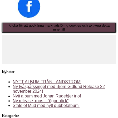
Klicka för att godkänna marknadsföring cookies och aktivera detta
innehåll
Nyheter
NYTT ALBUM FRÅN LANDSTROM!
Ny tvåspårssingel med Björn Gidlund Release 22
november 2024!
Nytt album med Johan Rudebjer trio!
Ny release, roos – ”ögonblick”
State of Mud med nytt dubbelalbum!
Kategorier