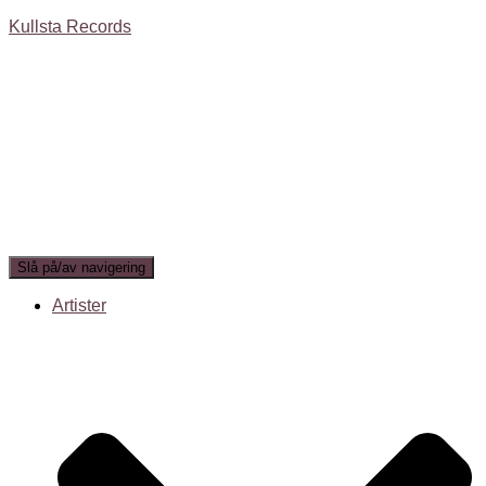
Kullsta Records
Slå på/av navigering
Artister